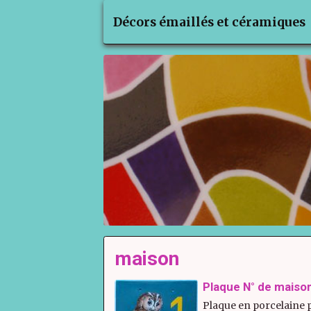
Décors émaillés et céramiques
maison
Plaque N° de maiso
Plaque en porcelaine 