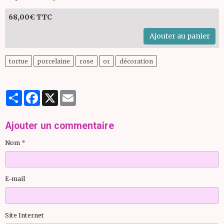
68,00€ TTC
Ajouter au panier
tortue
porcelaine
rose
or
décoration
Partager
Facebook
X
Email
Ajouter un commentaire
Nom
E-mail
Site Internet